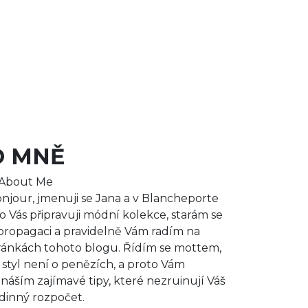
O MNĚ
njour, jmenuji se Jana a v Blancheporte
o Vás připravuji módní kolekce, starám se
propagaci a pravidelně Vám radím na
ránkách tohoto blogu. Řídím se mottem,
 styl není o penězích, a proto Vám
ináším zajímavé tipy, které nezruinují Váš
dinný rozpočet.