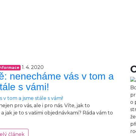
1. 4. 2020
informace
ně: nenecháme vás v tom a
tále s vámi!
Bo
pr
o 
en pro vás, ale i pro nás. Víte, jak to
st
 jak je to s vašimi objednávkami? Ráda vám to
že
př
ro
elý článek