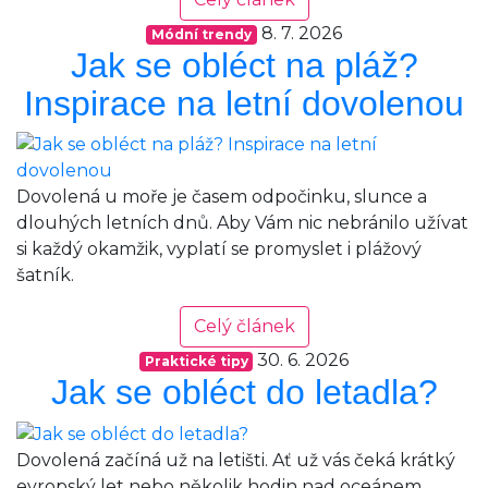
8. 7. 2026
Módní trendy
Jak se obléct na pláž?
Inspirace na letní dovolenou
Dovolená u moře je časem odpočinku, slunce a
dlouhých letních dnů. Aby Vám nic nebránilo užívat
si každý okamžik, vyplatí se promyslet i plážový
šatník.
Celý článek
30. 6. 2026
Praktické tipy
Jak se obléct do letadla?
Dovolená začíná už na letišti. Ať už vás čeká krátký
evropský let nebo několik hodin nad oceánem,