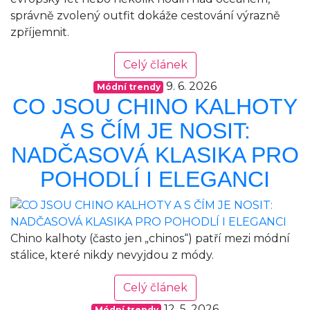
správně zvolený outfit dokáže cestování výrazně
zpříjemnit.
Celý článek
9. 6. 2026
Módní trendy
CO JSOU CHINO KALHOTY
A S ČÍM JE NOSIT:
NADČASOVÁ KLASIKA PRO
POHODLÍ I ELEGANCI
Chino kalhoty (často jen „chinos“) patří mezi módní
stálice, které nikdy nevyjdou z módy.
Celý článek
12. 5. 2026
Módní trendy