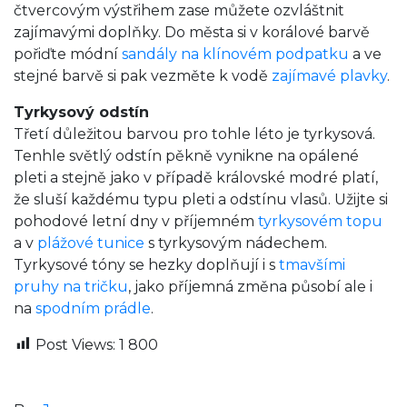
čtvercovým výstřihem zase můžete ozvláštnit
zajímavými doplňky. Do města si v korálové barvě
pořiďte módní
sandály na klínovém podpatku
a ve
stejné barvě si pak vezměte k vodě
zajímavé plavky
.
Tyrkysový odstín
Třetí důležitou barvou pro tohle léto je tyrkysová.
Tenhle světlý odstín pěkně vynikne na opálené
pleti a stejně jako v případě královské modré platí,
že sluší každému typu pleti a odstínu vlasů. Užijte si
pohodové letní dny v příjemném
tyrkysovém topu
a v
plážové tunice
s tyrkysovým nádechem.
Tyrkysové tóny se hezky doplňují i s
tmavšími
pruhy na tričku
, jako příjemná změna působí ale i
na
spodním prádle
.
Post Views:
1 800