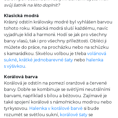
svůj šatník na léto doplnit?
Klasická modrá
Krásný odstín královsky modré byl vyhlášen barvou
tohoto roku. Klasická modrá sluší každému, navíc
vyjadřuje klid a harmonii. Hodí se jak pro všechny
barvy vlasů, tak i pro všechny příležitosti. Obléci ji
můžete do práce, na procházku nebo na schůzku
s kamarádkou. Skvělou volbou je třeba
volánová
sukně
,
krátké jednobarevné šaty
nebo
halenka
s výšivkou
.
Korálová barva
Korálová je odstín na pomezí oranžové a červené
barvy. Dobře se kombinuje se světlými neutrálními
barvami, například s bílou a béžovou. Zajímavé je
také spojení korálové s námořnickou modrou nebo
tyrkysovou.
Halenka v korálové barvě
si bude
rozumět se světlou sukní,
korálové šaty
se