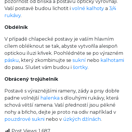
pozornost od bříška a postavu opticky vyrovnají.
Vaší postavě budou lichotit i
volné kalhoty
a
3/4
rukávy
.
Obd
élník
V případě chlapecké postavy je vaším hlavním
cílem obléknout se tak, abyste vytvořila alespoň
optickou iluzi křivek. Poohlédněte se po výrazném
pásku
, který zkombinujte se
sukní
nebo
kalhotami
do pasu. Slušet vám budou i
šortky
.
Obrácený trojú
helník
Postavě s výraznějšími rameny, zády a prsy dobře
padne volnější
halenka
s dlouhými rukávy, která
schová větší ramena. Vaší předností jsou pěkné
nohy a břicho, dejte je proto na odiv například v
pouzdrové sukni
nebo v
úzkých džínách
.
Post Views:
1 687