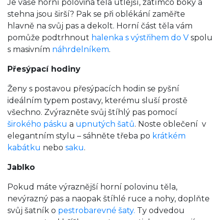
Je vaše horní polovina těla útlejší, zatímco boky a
stehna jsou širší? Pak se při oblékání zaměřte
hlavně na svůj pas a dekolt. Horní část těla vám
pomůže podtrhnout
halenka s výstřihem do V
spolu
s masivním
náhrdelníkem
.
Přesýpací hodiny
Ženy s postavou přesýpacích hodin se pyšní
ideálním typem postavy, kterému sluší prostě
všechno. Zvýrazněte svůj štíhlý pas pomocí
širokého pásku
a
upnutých šatů
. Noste oblečení v
elegantním stylu – sáhněte třeba po
krátkém
kabátku
nebo
saku
.
Jablko
Pokud máte výraznější horní polovinu těla,
nevýrazný pas a naopak štíhlé ruce a nohy, doplňte
svůj šatník o
pestrobarevné šaty.
Ty odvedou