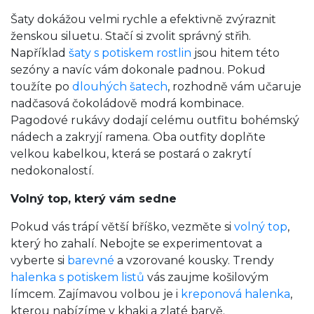
Šaty dokážou velmi rychle a efektivně zvýraznit
ženskou siluetu. Stačí si zvolit správný střih.
Například
šaty s potiskem rostlin
jsou hitem této
sezóny a navíc vám dokonale padnou. Pokud
toužíte po
dlouhých šatech
, rozhodně vám učaruje
nadčasová čokoládově modrá kombinace.
Pagodové rukávy dodají celému outfitu bohémský
nádech a zakryjí ramena. Oba outfity doplňte
velkou kabelkou, která se postará o zakrytí
nedokonalostí.
Volný top, který vám sedne
Pokud vás trápí větší bříško, vezměte si
volný top
,
který ho zahalí. Nebojte se experimentovat a
vyberte si
barevné
a vzorované kousky. Trendy
halenka s potiskem listů
vás zaujme košilovým
límcem. Zajímavou volbou je i
kreponová halenka
,
kterou nabízíme v khaki a zlaté barvě.