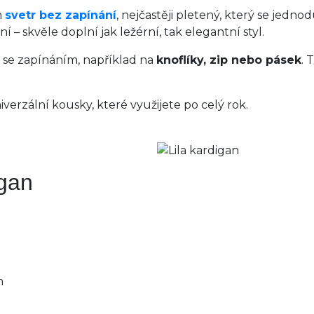
m
svetr bez zapínání
, nejčastěji pletený, který se jedno
 – skvěle doplní jak ležérní, tak elegantní styl.
ny se zapínáním, například na
knoflíky, zip nebo pásek
. 
verzální kousky, které využijete po celý rok.
igan
m