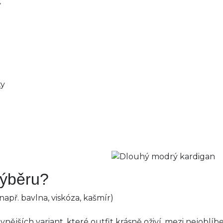
y
ty
výběru?
např. bavlna, viskóza, kašmír)
vnějších variant, které outfit krásně oživí, mezi nejoblíbe