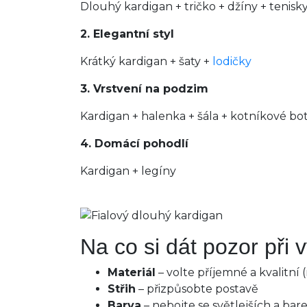
Dlouhý kardigan + tričko + džíny + tenisk
2. Elegantní styl
Krátký kardigan + šaty +
lodičky
3. Vrstvení na podzim
Kardigan + halenka + šála + kotníkové bo
4. Domácí pohodlí
Kardigan + legíny
Na co si dát pozor při 
Materiál
– volte příjemné a kvalitní (
Střih
– přizpůsobte postavě
Barva
– nebojte se světlejších a bare