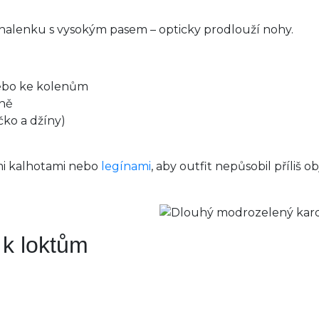
 halenku s vysokým pasem – opticky prodlouží nohy.
nebo ke kolenům
lně
ičko a džíny)
mi kalhotami nebo
legínami
, aby outfit nepůsobil příliš 
 k loktům