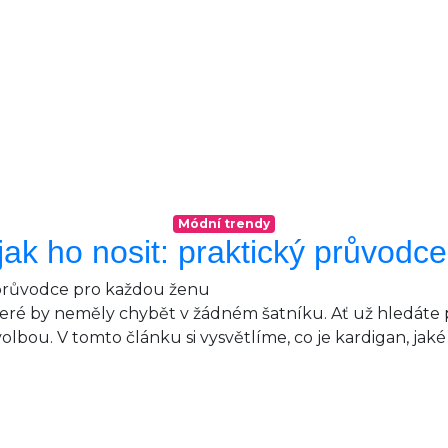
Módní trendy
jak ho nosit: praktický průvod
teré by neměly chybět v žádném šatníku. Ať už hledáte p
olbou. V tomto článku si vysvětlíme, co je kardigan, jaké 