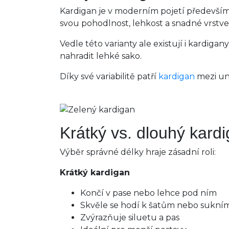
Kardigan je v moderním pojetí předevší
svou pohodlnost, lehkost a snadné vrstvení
Vedle této varianty ale existují i kardiga
nahradit lehké sako.
Díky své variabilitě patří
kardigan
mezi uni
Krátký vs. dlouhý kard
Výběr správné délky hraje zásadní roli:
Krátký kardigan
Končí v pase nebo lehce pod ním
Skvěle se hodí k šatům nebo sukní
Zvýrazňuje siluetu a pas