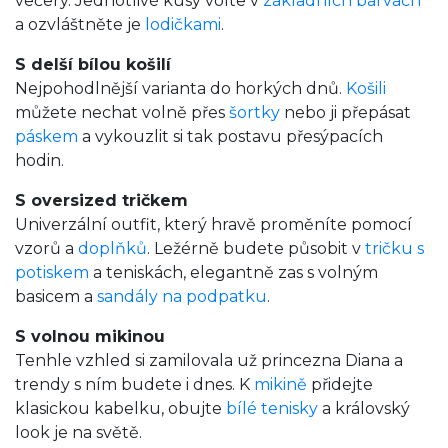
večery. Jednotlivé kusy volte v
základních barvách
a ozvláštněte je
lodičkami
.
S delší bílou košilí
Nejpohodlnější varianta do horkých dnů.
Košili
můžete nechat volně přes
šortky
nebo ji přepásat
páskem
a vykouzlit si tak postavu přesýpacích
hodin.
S oversized tričkem
Univerzální outfit, který hravě proměníte pomocí
vzorů a
doplňků
. Ležérně budete působit v
tričku s
potiskem
a teniskách, elegantně zas s volným
basicem a
sandály na podpatku
.
S volnou mikinou
Tenhle vzhled si zamilovala už princezna Diana a
trendy s ním budete i dnes. K
mikině
přidejte
klasickou kabelku, obujte
bílé tenisky
a královský
look je na světě.