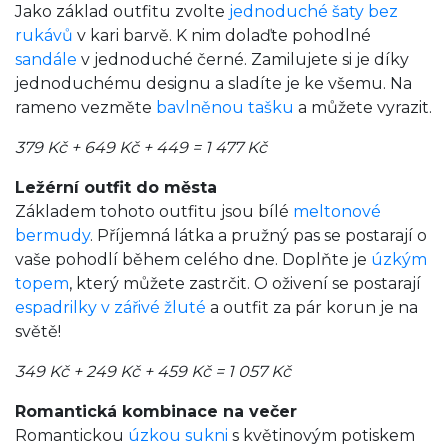
Jako základ outfitu zvolte
jednoduché šaty bez
rukávů
v kari barvě. K nim dolaďte pohodlné
sandále
v jednoduché černé. Zamilujete si je díky
jednoduchému designu a sladíte je ke všemu. Na
rameno vezměte
bavlněnou tašku
a můžete vyrazit.
379 Kč + 649 Kč + 449 = 1 477 Kč
Ležérní outfit do města
Základem tohoto outfitu jsou bílé
meltonové
bermudy
. Příjemná látka a pružný pas se postarají o
vaše pohodlí během celého dne. Doplňte je
úzkým
topem
, který můžete zastrčit. O oživení se postarají
espadrilky v zářivé žluté
a outfit za pár korun je na
světě!
349 Kč + 249 Kč + 459 Kč = 1 057 Kč
Romantická kombinace na večer
Romantickou
úzkou sukni
s květinovým potiskem