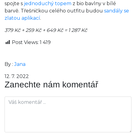
spojte s
jednoduchý topem
z bio bavlny v bílé
barvě. Třešničkou celého outfitu budou
sandály se
zlatou aplikací
.
379 Kč + 259 Kč + 649 Kč = 1 287 Kč
Post Views:
1 419
By :
Jana
12. 7. 2022
Zanechte nám komentář