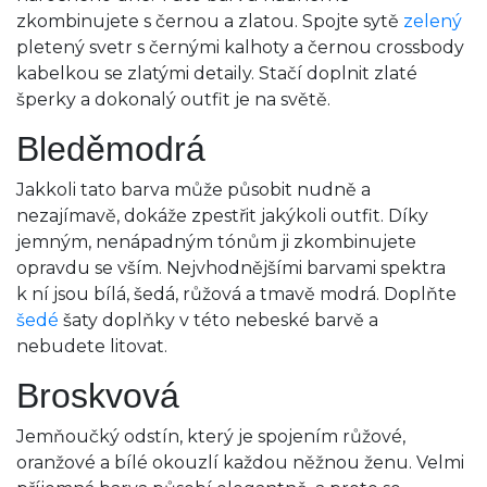
zkombinujete s černou a zlatou. Spojte sytě
zelený
pletený svetr s černými kalhoty a černou crossbody
kabelkou se zlatými detaily. Stačí doplnit zlaté
šperky a dokonalý outfit je na světě.
Bleděmodrá
Jakkoli tato barva může působit nudně a
nezajímavě, dokáže zpestřit jakýkoli outfit. Díky
jemným, nenápadným tónům ji zkombinujete
opravdu se vším. Nejvhodnějšími barvami spektra
k ní jsou bílá, šedá, růžová a tmavě modrá. Doplňte
šedé
šaty doplňky v této nebeské barvě a
nebudete litovat.
Broskvová
Jemňoučký odstín, který je spojením růžové,
oranžové a bílé okouzlí každou něžnou ženu. Velmi