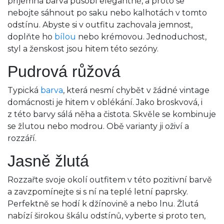
příjemná barva působí elegantně, a proto se
nebojte sáhnout po saku nebo kalhotách v tomto
odstínu. Abyste si v outfitu zachovala jemnost,
doplňte ho
bílou
nebo krémovou. Jednoduchost,
styl a ženskost jsou hitem této sezóny.
Pudrová růžová
Typická
barva
, která nesmí chybět v žádné vintage
domácnosti je hitem v oblékání. Jako broskvová, i
z této barvy sálá něha a čistota. Skvěle se kombinuje
se žlutou nebo modrou. Obě varianty ji oživí a
rozzáří.
Jasně žlutá
Rozzařte svoje okolí outfitem v této pozitivní barvě
a zavzpomínejte si s ní na teplé letní paprsky.
Perfektně se hodí k džínovině a nebo lnu. Žlutá
nabízí širokou škálu odstínů, vyberte si proto ten,