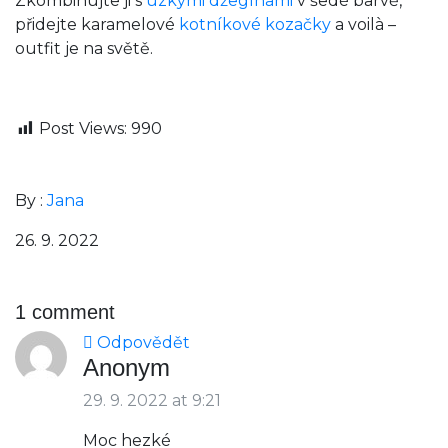
Zkombinujte ji s
úzkými džegínami
v šedé barvě,
přidejte karamelové
kotníkové kozačky
a voilà –
outfit je na světě.
Post Views:
990
By :
Jana
26. 9. 2022
1 comment
Odpovědět
Anonym
29. 9. 2022 at 9:21
Moc hezké