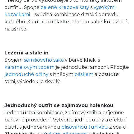
Trendy barvu vyzkoušejte v tomto sexy šatovém
outfitu. Spojte
zelené krepové šaty
s
vysokými
kozačkami
– svůdná kombinace si získá opravdu
každého. K outfitu dolaďte jemnou kabelku a zlaté
náušnice.
Ležérní a stále in
Spojení
semišového saka
v barvě khaki s
karamelovým topem
je jednoduše famózní. Připojte
jednoduché džíny
s hnědým
páskem
a posuďte
sami, výsledek je skvělý.
Jednoduchý outfit se zajímavou halenkou
Jednoduchá kombinace, zajímavý střih a příjemné
barevné provedení. Vytvořte jednoduchý a efektní
outfit s jednobarevnou
plisovanou tunikou
z voálu.