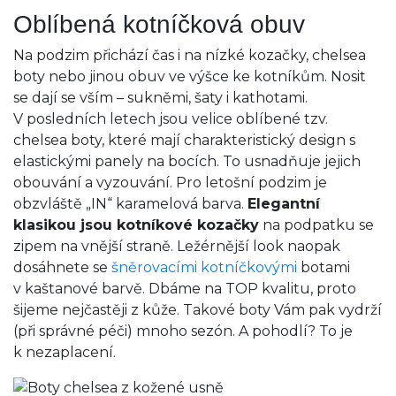
Oblíbená kotníčková obuv
Na podzim přichází čas i na nízké kozačky, chelsea
boty nebo jinou obuv ve výšce ke kotníkům. Nosit
se dají se vším – sukněmi, šaty i kathotami.
V posledních letech jsou velice oblíbené tzv.
chelsea boty, které mají charakteristický design s
elastickými panely na bocích. To usnadňuje jejich
obouvání a vyzouvání. Pro letošní podzim je
obzvláště „IN“ karamelová barva.
Elegantní
klasikou jsou kotníkové kozačky
na podpatku se
zipem na vnější straně. Ležérnější look naopak
dosáhnete se
šněrovacími kotníčkovými
botami
v kaštanové barvě. Dbáme na TOP kvalitu, proto
šijeme nejčastěji z kůže. Takové boty Vám pak vydrží
(při správné péči) mnoho sezón. A pohodlí? To je
k nezaplacení.