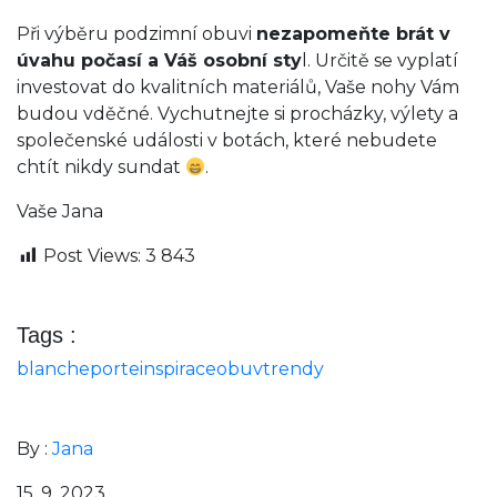
Při výběru podzimní obuvi
nezapomeňte brát v
úvahu počasí a Váš osobní sty
l. Určitě se vyplatí
investovat do kvalitních materiálů, Vaše nohy Vám
budou vděčné. Vychutnejte si procházky, výlety a
společenské události v botách, které nebudete
chtít nikdy sundat
.
Vaše Jana
Post Views:
3 843
Tags :
blancheporte
inspirace
obuv
trendy
By :
Jana
15. 9. 2023