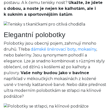
postavu. A k čemu tenisky nosit?
Ukažte, že jdete
s dobou, a noste je nejen ke kalhotám, ale i
k sukním a sportovnějším šatům
.
Elegantní polobotky
Polobotky jsou obecný pojem, zahrnují mnoho
druhů. Třeba
dámské šněrovací boty, mokasíny
,
nebo baleríny. Jsou synonymem pohodlí a
elegance. Lze je snadno kombinovat s různými styly
oblečení, od džínů s košilemi až po kalhoty a
pulovry.
Vaše nohy budou jako v bavlnce
například v měkoučkých mokasínách z kožené
usně v trendy kaštanové barvě. Nebo dáte přednost
ultra moderním polobotkám se střapci na klínové
podrážce?