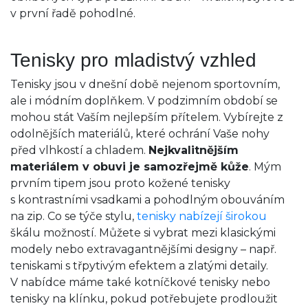
v první řadě pohodlné.
Tenisky pro mladistvý vzhled
Tenisky jsou v dnešní době nejenom sportovním,
ale i módním doplňkem. V podzimním období se
mohou stát Vaším nejlepším přítelem. Vybírejte z
odolnějších materiálů, které ochrání Vaše nohy
před vlhkostí a chladem.
Nejkvalitnějším
materiálem v obuvi je samozřejmě kůže
. Mým
prvním tipem jsou proto kožené tenisky
s kontrastními vsadkami a pohodlným obouváním
na zip. Co se týče stylu,
tenisky nabízejí širokou
škálu možností. Můžete si vybrat mezi klasickými
modely nebo extravagantnějšími designy – např.
teniskami s třpytivým efektem a zlatými detaily.
V nabídce máme také kotníčkové tenisky nebo
tenisky na klínku, pokud potřebujete prodloužit