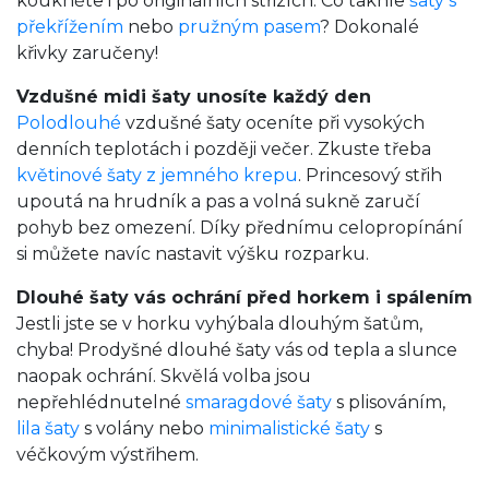
koukněte i po originálních střizích. Co takhle
šaty s
překřížením
nebo
pružným pasem
? Dokonalé
křivky zaručeny!
Vzdušné midi šaty unosíte každý den
Polodlouhé
vzdušné šaty oceníte při vysokých
denních teplotách i později večer. Zkuste třeba
květinové šaty z jemného krepu
. Princesový střih
upoutá na hrudník a pas a volná sukně zaručí
pohyb bez omezení. Díky přednímu celopropínání
si můžete navíc nastavit výšku rozparku.
Dlouhé šaty vás ochrání před horkem i spálením
Jestli jste se v horku vyhýbala dlouhým šatům,
chyba! Prodyšné dlouhé šaty vás od tepla a slunce
naopak ochrání. Skvělá volba jsou
nepřehlédnutelné
smaragdové šaty
s plisováním,
lila šaty
s volány nebo
minimalistické šaty
s
véčkovým výstřihem.