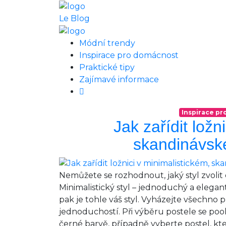
Le Blog
Módní trendy
Inspirace pro domácnost
Praktické tipy
Zajímavé informace
Inspirace p
Jak zařídit ložn
skandinávské
Nemůžete se rozhodnout, jaký styl zvoli
Minimalistický styl – jednoduchý a elegan
pak je tohle váš styl. Vyházejte všechno 
jednoduchostí. Při výběru postele se p
černé barvě, případně vyberte postel, kt