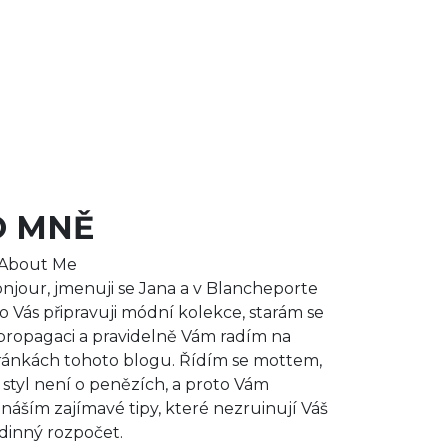
O MNĚ
njour, jmenuji se Jana a v Blancheporte
o Vás připravuji módní kolekce, starám se
propagaci a pravidelně Vám radím na
ránkách tohoto blogu. Řídím se mottem,
 styl není o penězích, a proto Vám
ináším zajímavé tipy, které nezruinují Váš
dinný rozpočet.