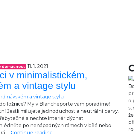
11. 1. 2021
ro domácnost
ici v minimalistickém,
m a vintage stylu
Bo
pr
o 
t do ložnice? My v Blancheporte vám poradíme!
st
tní Jestli milujete jednoduchost a neutrální barvy,
že
přebytečné a nechte interiér dýchat
př
oohlédněte po nenápadných rámech v bílé nebo
ro
Jak
erá …
Continue reading