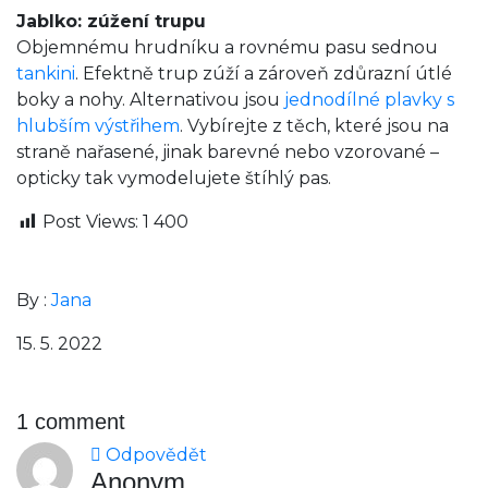
Jablko: zúžení trupu
Objemnému hrudníku a rovnému pasu sednou
tankini
. Efektně trup zúží a zároveň zdůrazní útlé
boky a nohy. Alternativou jsou
jednodílné plavky s
hlubším výstřihem
. Vybírejte z těch, které jsou na
straně nařasené, jinak barevné nebo vzorované –
opticky tak vymodelujete štíhlý pas.
Post Views:
1 400
By :
Jana
15. 5. 2022
1 comment
Odpovědět
Anonym