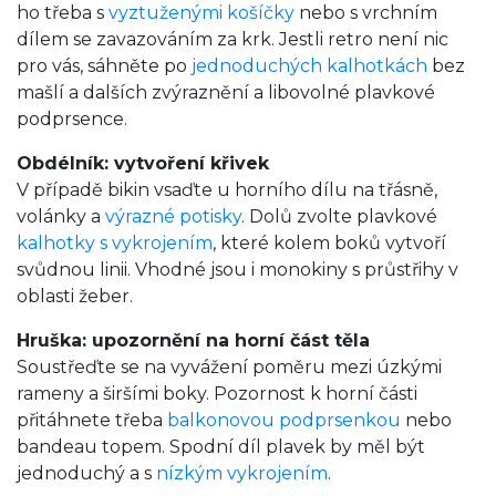
ho třeba s
vyztuženými košíčky
nebo s vrchním
dílem se zavazováním za krk. Jestli retro není nic
pro vás, sáhněte po
jednoduchých kalhotkách
bez
mašlí a dalších zvýraznění a libovolné plavkové
podprsence.
Obdélník: vytvoření křivek
V případě bikin vsaďte u horního dílu na třásně,
volánky a
výrazné potisky
. Dolů zvolte plavkové
kalhotky s vykrojením
, které kolem boků vytvoří
svůdnou linii. Vhodné jsou i monokiny s průstřihy v
oblasti žeber.
Hruška: upozornění na horní část těla
Soustřeďte se na vyvážení poměru mezi úzkými
rameny a širšími boky. Pozornost k horní části
přitáhnete třeba
balkonovou podprsenkou
nebo
bandeau topem. Spodní díl plavek by měl být
jednoduchý a s
nízkým vykrojením
.