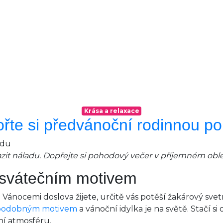
Krása a relaxace
ořte si předvánoční rodinnou p
t náladu. Dopřejte si pohodový več
er v příjemném obl
 svátečním motivem
 Vánocemi doslova žijete, určitě vás potěší žakárový sve
podobným motivem
a vánoční idylka je na světě. Stačí s
ní atmosféru.