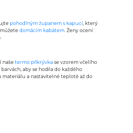
rujte
pohodlným županem s kapucí
, který
o můžete
domácím kabátem
. Ženy ocení
.
ří naše
termo přikrývka
se vzorem včelího
 barvách, aby se hodila do každého
 materiálu a nastavitelné teplotě až do