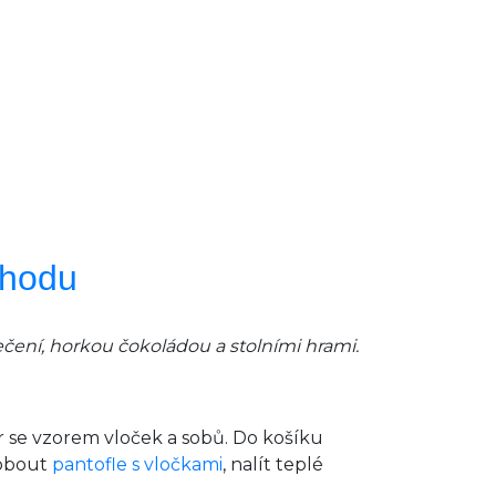
ohodu
ečení, horkou
čokoládou a stolními hrami.
tr se vzorem vloček a sobů. Do košíku
i obout
pantofle s vločkami
, nalít teplé