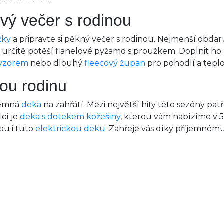
vý večer s rodinou
žky
a připravte si pěkný večer s rodinou. Nejmenší obda
se určitě potěší flanelové pyžamo s proužkem. Doplnit h
 vzorem
nebo dlouhý
fleecový župan
pro pohodlí a teplo
ou rodinu
íjemná
deka
na zahřátí. Mezi největší hity této sezóny pat
icí je
deka s dotekem kožešiny
, kterou vám nabízíme v 5
ou i tuto
elektrickou deku
. Zahřeje vás díky příjemnému