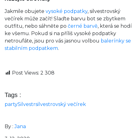
Jakmile obujete
vysoké podpatky
, silvestrovský
večírek může začít! Slaďte barvu bot se zbytkem
outfitu, nebo sáhněte po
černé barvě
, která se hodí
ke všemu. Pokud si na příliš vysoké podpatky
netroufáte, jsou pro vás jasnou volbou
balerínky se
stabilním podpatkem
.
Post Views:
2 308
Tags :
party
Silvestr
silvestrovský večírek
By :
Jana