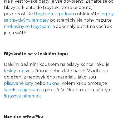
Na silvestrovské party je vše dovoleno! Zahalte se od
hlavy až k patě do třpytek, které připoutají
pozornost. Ke
třpytivému pulovru
oblékněte
legíny
se třpytivými lampasy
po stranách. Na nohy nazujte
mokasíny se třpytkami
a dokonalý outfit na večírek
je na světě.
Blýskněte se v lesklém topu
Dalším ideálním kouskem na oslavy konce roku je
lesklý top
ve stříbrné nebo zlaté barvě. Vsaďte na
oblečení z neobvyklého materiálu jako jsou
plisované šaty
nebo
sukně
. Kolem krku omotejte
šátek s pajetkami
a jako třešničku na dortu přidejte
štrasový náramek
.
Nazujte střevíčky