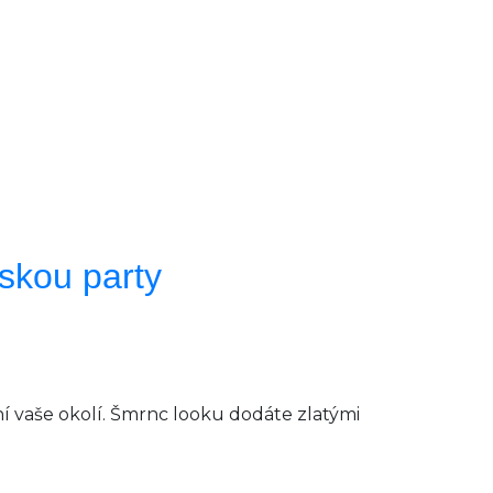
vskou party
ní vaše okolí. Šmrnc looku dodáte zlatými