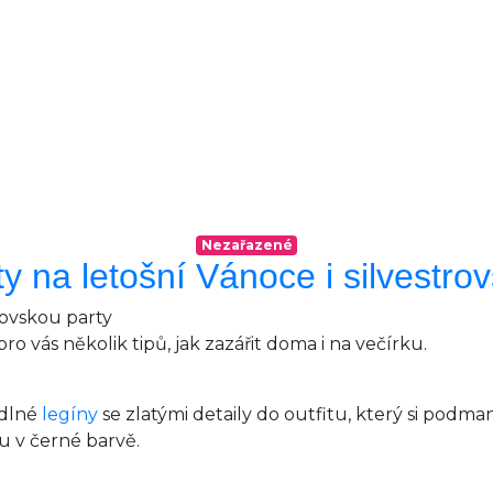
Nezařazené
ity na letošní Vánoce i silvestro
o vás několik tipů, jak zazářit doma i na večírku.
odlné
legíny
se zlatými detaily do outfitu, který si podma
 v černé barvě.