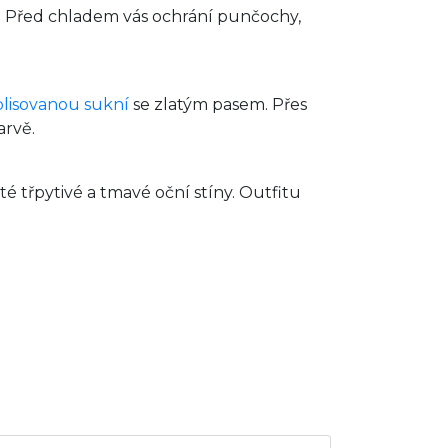
. Před chladem vás ochrání punčochy,
plisovanou sukní
se zlatým pasem. Přes
arvě.
é třpytivé a tmavé oční stíny. Outfitu