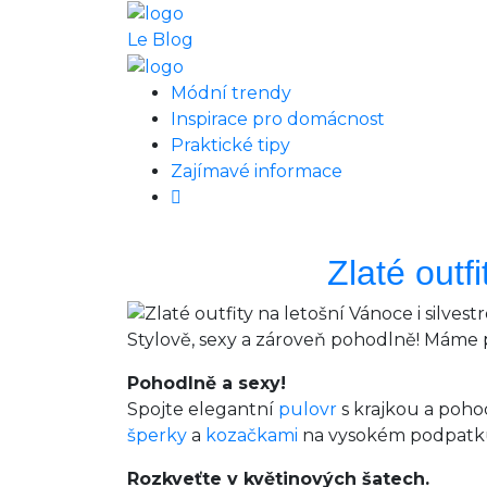
Le Blog
Módní trendy
Inspirace pro domácnost
Praktické tipy
Zajímavé informace
Zlaté outf
Stylově, sexy a zároveň pohodlně! Máme pr
Pohodlně a sexy!
Spojte elegantní
pulovr
s krajkou a poh
šperky
a
kozačkami
na vysokém podpatku
Rozkveťte v květinových šatech.