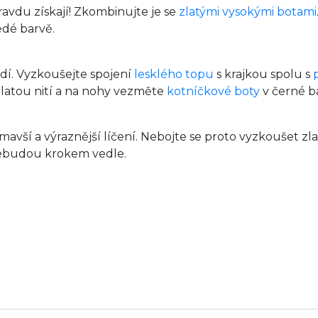
ravdu získají! Zkombinujte je se
zlatými vysokými botami
ědé barvě.
dí. Vyzkoušejte spojení
lesklého topu
s krajkou spolu s
zlatou nití a na nohy vezměte
kotníčkové boty
v černé b
ší a výraznější líčení. Nebojte se proto vyzkoušet zlat
nebudou krokem vedle.