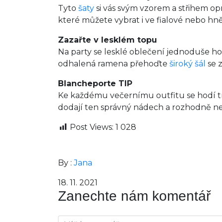
Tyto
šaty
si vás svým vzorem a střihem op
které můžete vybrat i ve fialové nebo hn
Zazařte v lesklém topu
Na party se lesklé oblečení jednoduše ho
odhalená ramena přehoďte
široký šál
se 
Blancheporte TIP
Ke každému večernímu outfitu se hodí tmav
dodají ten správný nádech a rozhodně 
Post Views:
1 028
By :
Jana
18. 11. 2021
Zanechte nám komentář