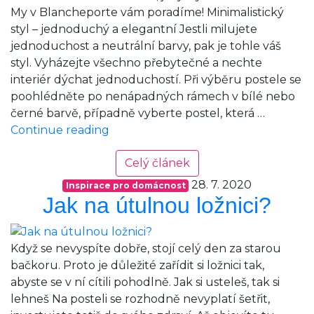
My v Blancheporte vám poradíme! Minimalistický
styl – jednoduchý a elegantní Jestli milujete
jednoduchost a neutrální barvy, pak je tohle váš
styl. Vyházejte všechno přebytečné a nechte
interiér dýchat jednoduchostí. Při výběru postele se
poohlédněte po nenápadných rámech v bílé nebo
černé barvě, případně vyberte postel, která …
Jak
Continue reading
zařídit
ložnici
Celý článek
v
28. 7. 2020
Inspirace pro domácnost
minimalistickém,
Jak na útulnou ložnici?
skandinávském
a
vintage
Když se nevyspíte dobře, stojí celý den za starou
stylu
bačkoru. Proto je důležité zařídit si ložnici tak,
abyste se v ní cítili pohodlně. Jak si usteleš, tak si
lehneš Na posteli se rozhodně nevyplatí šetřit,