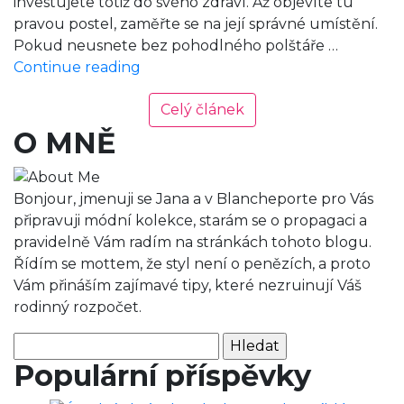
investujete totiž do svého zdraví. Až objevíte tu
pravou postel, zaměřte se na její správné umístění.
Pokud neusnete bez pohodlného polštáře …
Jak
Continue reading
na
útulnou
Celý článek
ložnici?
O MNĚ
Bonjour, jmenuji se Jana a v Blancheporte pro Vás
připravuji módní kolekce, starám se o propagaci a
pravidelně Vám radím na stránkách tohoto blogu.
Řídím se mottem, že styl není o penězích, a proto
Vám přináším zajímavé tipy, které nezruinují Váš
rodinný rozpočet.
Vyhledávání
Populární příspěvky