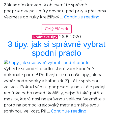
Základním krokem k objevení té správné
podprsenky jsou míry obvodu pod prsy a přes prsa.
Vyber
Vezměte do ruky krejčířský …
Continue reading
si
Celý článek
vhodn
podpr
26. 8. 2020
Praktické tipy
3 tipy, jak si správně vybrat
spodní prádlo
Vyberte si spodní prádlo, které vám konečně
dokonale padne! Podívejte se na naše tipy, jak na
výběr podprsenky a kalhotek. Zjistěte správnou
velikost Pokud vám u podprsenky neustále padají
ramínka nebo nesedí košíčky, nejspíš také patříte
mezi ty, které nosí nesprávnou velikost. Vezměte si
proto na pomoc krejčovský metr a změřte svou
3
správnou velikost. Při …
Continue reading