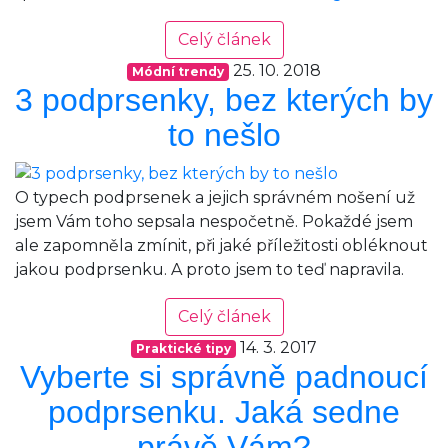
tipy,
Celý článek
jak
si
25. 10. 2018
Módní trendy
správně
3 podprsenky, bez kterých by
vybrat
to nešlo
spodní
prádlo
O typech podprsenek a jejich správném nošení už
jsem Vám toho sepsala nespočetně. Pokaždé jsem
ale zapomněla zmínit, při jaké příležitosti obléknout
jakou podprsenku. A proto jsem to teď napravila.
Celý článek
14. 3. 2017
Praktické tipy
Vyberte si správně padnoucí
podprsenku. Jaká sedne
právě Vám?