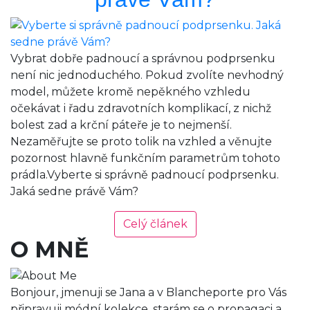
Vybrat dobře padnoucí a správnou podprsenku
není nic jednoduchého. Pokud zvolíte nevhodný
model, můžete kromě nepěkného vzhledu
očekávat i řadu zdravotních komplikací, z nichž
bolest zad a krční páteře je to nejmenší.
Nezaměřujte se proto tolik na vzhled a věnujte
pozornost hlavně funkčním parametrům tohoto
prádla.Vyberte si správně padnoucí podprsenku.
Jaká sedne právě Vám?
Celý článek
O MNĚ
Bonjour, jmenuji se Jana a v Blancheporte pro Vás
připravuji módní kolekce, starám se o propagaci a