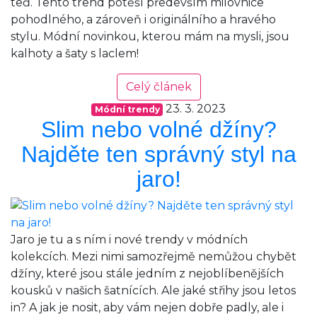
teď. Tento trend potěší především milovnice
pohodlného, a zároveň i originálního a hravého
stylu. Módní novinkou, kterou mám na mysli, jsou
kalhoty a šaty s laclem!
Celý článek
23. 3. 2023
Módní trendy
Slim nebo volné džíny?
Najděte ten správný styl na
jaro!
Jaro je tu a s ním i nové trendy v módních
kolekcích. Mezi nimi samozřejmě nemůžou chybět
džíny, které jsou stále jedním z nejoblíbenějších
kousků v našich šatnících. Ale jaké střihy jsou letos
in? A jak je nosit, aby vám nejen dobře padly, ale i