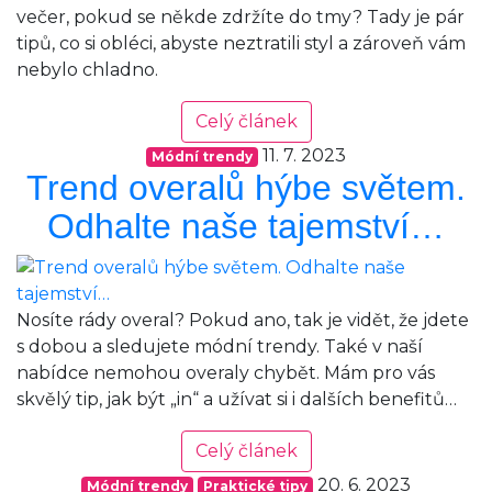
večer, pokud se někde zdržíte do tmy? Tady je pár
tipů, co si obléci, abyste neztratili styl a zároveň vám
nebylo chladno.
Celý článek
11. 7. 2023
Módní trendy
Trend overalů hýbe světem.
Odhalte naše tajemství…
Nosíte rády overal? Pokud ano, tak je vidět, že jdete
s dobou a sledujete módní trendy. Také v naší
nabídce nemohou overaly chybět. Mám pro vás
skvělý tip, jak být „in“ a užívat si i dalších benefitů…
Celý článek
20. 6. 2023
Módní trendy
Praktické tipy